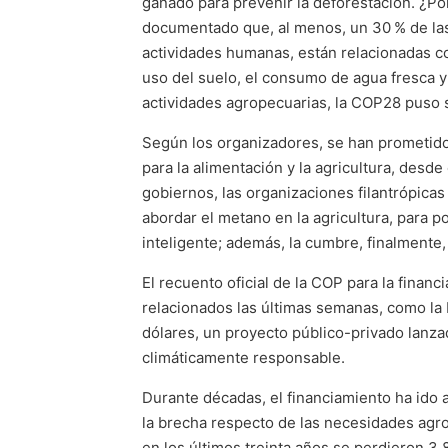
ganado para prevenir la deforestación. ¿Po
documentado que, al menos, un 30 % de las
actividades humanas, están relacionadas co
uso del suelo, el consumo de agua fresca y 
actividades agropecuarias, la COP28 puso 
Según los organizadores, se han prometido
para la alimentación y la agricultura, desd
gobiernos, las organizaciones filantrópica
abordar el metano en la agricultura, para p
inteligente; además, la cumbre, finalmente,
El recuento oficial de la COP para la finan
relacionados las últimas semanas, como la 
dólares, un proyecto público-privado lanza
climáticamente responsable.
Durante décadas, el financiamiento ha ido a
la brecha respecto de las necesidades agroa
en los últimos treinta años se perdieron 3,