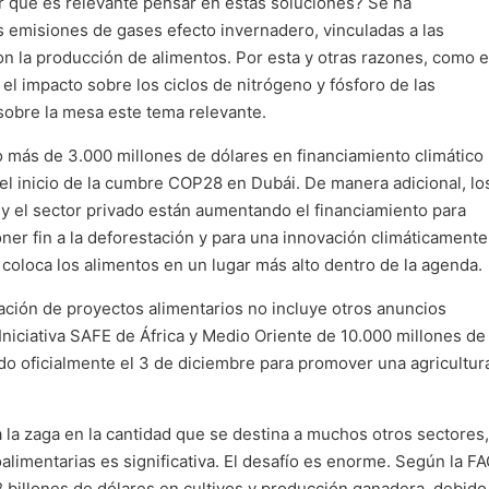
r qué es relevante pensar en estas soluciones? Se ha
 emisiones de gases efecto invernadero, vinculadas a las
n la producción de alimentos. Por esta y otras razones, como e
el impacto sobre los ciclos de nitrógeno y fósforo de las
sobre la mesa este tema relevante.
 más de 3.000 millones de dólares en financiamiento climático
e el inicio de la cumbre COP28 en Dubái. De manera adicional, lo
s y el sector privado están aumentando el financiamiento para
oner fin a la deforestación y para una innovación climáticamente
 coloca los alimentos en un lugar más alto dentro de la agenda.
ciación de proyectos alimentarios no incluye otros anuncios
Iniciativa SAFE de África y Medio Oriente de 10.000 millones de
do oficialmente el 3 de diciembre para promover una agricultur
 la zaga en la cantidad que se destina a muchos otros sectores,
limentarias es significativa. El desafío es enorme. Según la FA
8 billones de dólares en cultivos y producción ganadera, debido