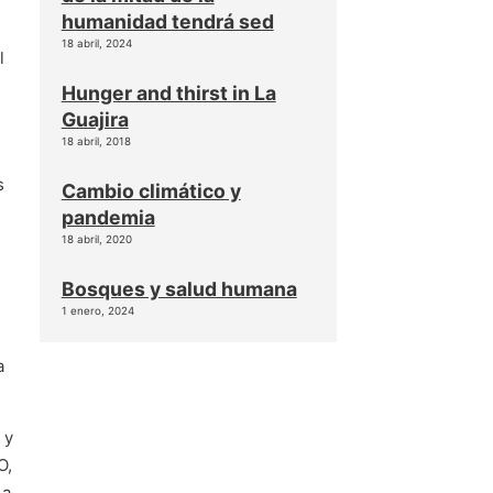
humanidad tendrá sed
18 abril, 2024
l
Hunger and thirst in La
Guajira
18 abril, 2018
s
Cambio climático y
pandemia
18 abril, 2020
Bosques y salud humana
1 enero, 2024
a
 y
O,
 a