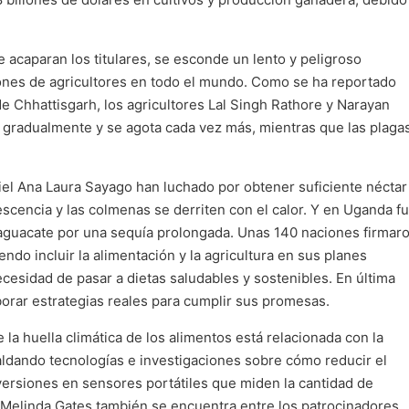
 acaparan los titulares, se esconde un lento y peligroso
ones de agricultores en todo el mundo. Como se ha reportado
de Chhattisgarh, los agricultores Lal Singh Rathore y Narayan
 gradualmente y se agota cada vez más, mientras que las plaga
iel Ana Laura Sayago han luchado por obtener suficiente néctar
scencia y las colmenas se derriten con el calor. Y en Uganda f
e aguacate por una sequía prolongada. Unas 140 naciones firmar
do incluir la alimentación y la agricultura en sus planes
cesidad de pasar a dietas saludables y sostenibles. En última
borar estrategias reales para cumplir sus promesas.
la huella climática de los alimentos está relacionada con la
aldando tecnologías e investigaciones sobre cómo reducir el
versiones en sensores portátiles que miden la cantidad de
y Melinda Gates también se encuentra entre los patrocinadores