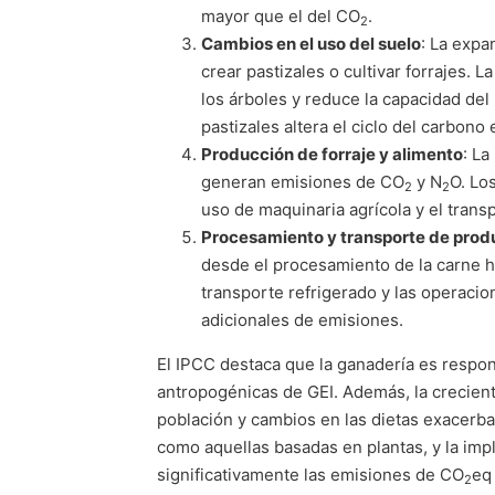
mayor que el del CO
.
2
Cambios en el uso del suelo
: La expa
crear pastizales o cultivar forrajes. 
los árboles y reduce la capacidad de
pastizales altera el ciclo del carbono 
Producción de forraje y alimento
: La
generan emisiones de CO
y N
O. Los
2
2
uso de maquinaria agrícola y el tran
Procesamiento y transporte de prod
desde el procesamiento de la carne h
transporte refrigerado y las operaci
adicionales de emisiones.
El IPCC destaca que la ganadería es respo
antropogénicas de GEI. Además, la crecien
población y cambios en las dietas exacerba
como aquellas basadas en plantas, y la im
significativamente las emisiones de CO
eq
2