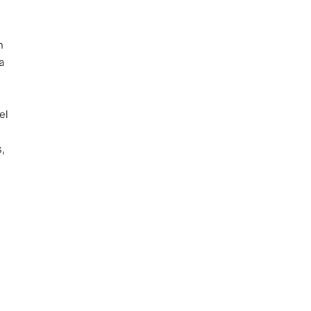
n
a
el
,