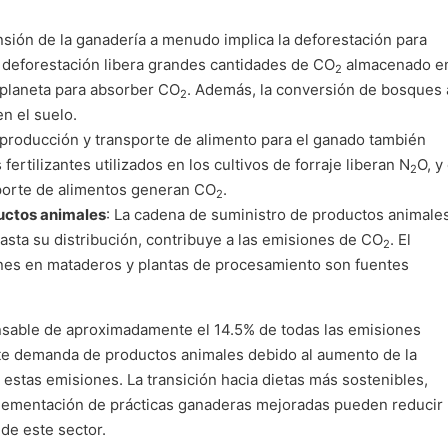
nsión de la ganadería a menudo implica la deforestación para
La deforestación libera grandes cantidades de CO
almacenado e
2
l planeta para absorber CO
. Además, la conversión de bosques 
2
en el suelo.
 producción y transporte de alimento para el ganado también
 fertilizantes utilizados en los cultivos de forraje liberan N
O, y 
2
sporte de alimentos generan CO
.
2
uctos animales
: La cadena de suministro de productos animales
asta su distribución, contribuye a las emisiones de CO
. El
2
ones en mataderos y plantas de procesamiento son fuentes
nsable de aproximadamente el 14.5% de todas las emisiones
te demanda de productos animales debido al aumento de la
 estas emisiones. La transición hacia dietas más sostenibles,
plementación de prácticas ganaderas mejoradas pueden reducir
 de este sector.